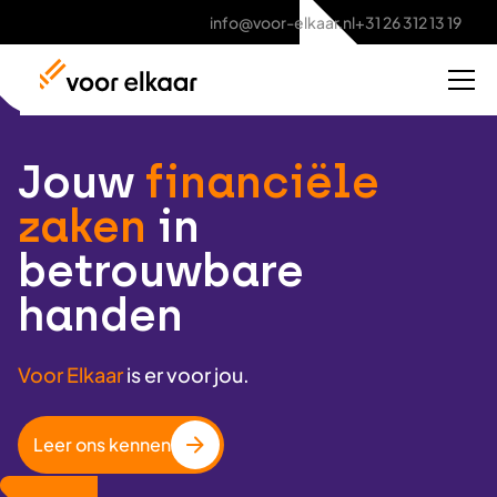
info@voor-elkaar.nl
+31 26 312 13 19
Jouw
financiële
zaken
in
betrouwbare
handen
Voor Elkaar
is er voor jou.
Leer ons kennen