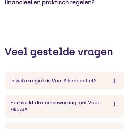
financieel en praktisch regelen?
Veel gestelde vragen
In welke regio's is Voor Elkaar actief?
Wij hebben vestigingen in Westervoort (bij Arnhem)
Apeldoorn en Terborg (Achterhoek). Wij bedienen klanten
Hoe werkt de samenwerking met Voor
in heel Gelderland en daarbuiten. Veel zaken worden
Elkaar?
digitaal afgehandeld.
We starten met een kennismakingsgesprek om jouw
wensen en behoeften te bespreken. Daarna ontvang je een